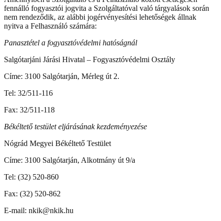
fennálló fogyasztói jogvita a Szolgáltatóval való tárgyalások során
nem rendeződik, az alábbi jogérvényesítési lehetőségek állnak
nyitva a Felhasználó számára:
Panasztétel a fogyasztóvédelmi hatóságnál
Salgótarjáni Járási Hivatal – Fogyasztóvédelmi Osztály
Címe: 3100 Salgótarján, Mérleg út 2.
Tel: 32/511-116
Fax: 32/511-118
Békéltető testület eljárásának kezdeményezése
Nógrád Megyei Békéltető Testület
Címe: 3100 Salgótarján, Alkotmány út 9/a
Tel: (32) 520-860
Fax: (32) 520-862
E-mail: nkik@nkik.hu