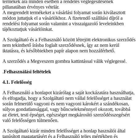
termékek ára minden esetben a rendelés véglegesítésének
pillanatában érvényes vételár.
A megrendelt termékeket a vásárlási folyamat során kiválasztott
módon juttatjuk el a vásárlókhoz. A fizetendő szállítási díjról a
rendelési folyamat során valamint a visszaigazoló leveleinkben
tájékoztatjuk vásárlóinkat.
A Szolgáltató és a Felhasználó között létrejött elektronikus szerződés
nem tekinthető írásba foglalt szerződésnek, így az nem kerül
iktatásra, és későbbiekben papír alapon nem hozzáférhető.
A szerződés a Megveszem gombra kattintással válik véglegessé.
.
Felhasználási feltételek
4.1. Felelősség
A Felhasználó a honlapot kizárólag a saját kockázatára használhatja,
és elfogadja, hogy a Szolgáltató nem vállal felelősséget a használat
során felmerülő vagyoni és nem vagyoni károkért a szándékosan,
súlyos gondatlansággal, vagy bűncselekménnyel okozott, továbbá
az életet, testi épséget, egészséget megkárosító szerződésszegésért
való felelősségen túlmenően.
A Szolgáltató kizár minden felelősséget a honlap használói által
tanúsított magatartásért és a Felhasználó teljes mértékben és