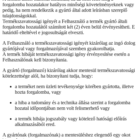
forgalomba hozatalakor hatályos minőségi követelményeknek vagy
pedig, ha nem rendelkezik a gyártó által adott leírásban szereplő
tulajdonságokkal.
Termékszavatossági igényét a Felhasználó a termék gyártó általi
forgalomba hozatalától számított két (2) éven belül érvényesítheti. E
határidő elteltével e jogosultságát elveszti.
A Felhasználó a termékszavatossági igényét kizárólag az ingó dolog
gyártójával vagy forgalmazójával szemben gyakorolhatja.
A termék hibáját termékszavatossági igény érvényesítése esetén a
Felhasználónak kell bizonyítania.
A gyártó (forgalmazó) kizárólag akkor mentesül termékszavatossági
kötelezettsége alól, ha bizonyítani tudja, hogy:
a terméket nem üzleti tevékenysége körében gyártotta, illetve
hozta forgalomba, vagy
a hiba a tudomány és a technika állása szerint a forgalomba
hozatal időpontjában nem volt felismerhető vagy
a termék hibája jogszabály vagy kötelező hatósági előírás
alkalmazásából ered.
A gyártónak (forgalmazónak) a mentesüléshez elegendő egy okot