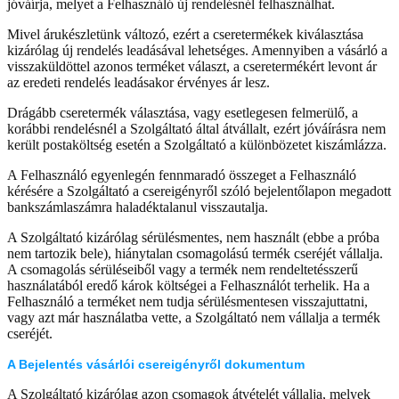
jóváírja, melyet a Felhasználó új rendelésnél felhasználhat.
Mivel árukészletünk változó, ezért a cseretermékek kiválasztása
kizárólag új rendelés leadásával lehetséges. Amennyiben a vásárló a
visszaküldöttel azonos terméket választ, a cseretermékért levont ár
az eredeti rendelés leadásakor érvényes ár lesz.
Drágább cseretermék választása, vagy esetlegesen felmerülő, a
korábbi rendelésnél a Szolgáltató által átvállalt, ezért jóváírásra nem
került postaköltség esetén a Szolgáltató a különbözetet kiszámlázza.
A Felhasználó egyenlegén fennmaradó összeget a Felhasználó
kérésére a Szolgáltató a csereigényről szóló bejelentőlapon megadott
bankszámlaszámra haladéktalanul visszautalja.
A Szolgáltató kizárólag sérülésmentes, nem használt (ebbe a próba
nem tartozik bele), hiánytalan csomagolású termék cseréjét vállalja.
A csomagolás sérüléseiből vagy a termék nem rendeltetésszerű
használatából eredő károk költségei a Felhasználót terhelik. Ha a
Felhasználó a terméket nem tudja sérülésmentesen visszajuttatni,
vagy azt már használatba vette, a Szolgáltató nem vállalja a termék
cseréjét.
A Bejelentés vásárlói csereigényről dokumentum
A Szolgáltató kizárólag azon csomagok átvételét vállalja, melyek