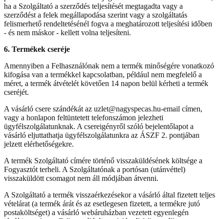
ha a Szolgáltató a szerződés teljesítését megtagadta vagy a
szerződést a felek megállapodása szerint vagy a szolgáltatás
felismerhető rendeltetésénél fogva a meghatározott teljesítési időben
- és nem máskor - kellett volna teljesíteni.
6. Termékek cseréje
Amennyiben a Felhasználónak nem a termék minőségére vonatkozó
kifogása van a termékkel kapcsolatban, például nem megfelelő a
méret, a termék átvételét követően 14 napon belül kérheti a termék
cseréjét.
A vásárló csere szándékát az uzlet@nagyspecas.hu-email címen,
vagy a honlapon feltüntetett telefonszámon jelezheti
ügyfélszolgálatunknak. A csereigényről szóló bejelentőlapot a
vásárló eljuttathatja ügyfélszolgálatunkra az ÁSZF 2. pontjában
jelzett elérhetőségekre.
A termék Szolgáltató címére történő visszaküldésének költsége a
Fogyasztót terheli. A Szolgáltatónak a portósan (utánvéttel)
visszaküldött csomagot nem áll módjában átvenni.
A Szolgáltató a termék visszaérkezésekor a vásárló által fizetett teljes
vételárat (a termék árát és az esetlegesen fizetett, a termékre jutó
postaköltséget) a vásárló webáruházban vezetett egyenlegén