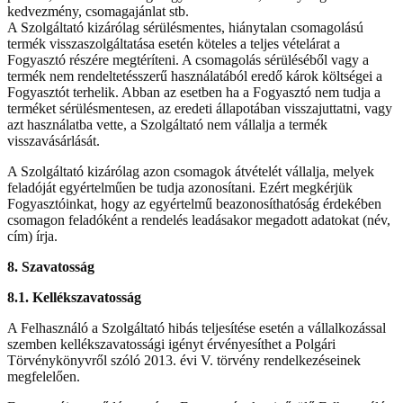
kedvezmény, csomagajánlat stb.
A Szolgáltató kizárólag sérülésmentes, hiánytalan csomagolású
termék visszaszolgáltatása esetén köteles a teljes vételárat a
Fogyasztó részére megtéríteni. A csomagolás sérüléséből vagy a
termék nem rendeltetésszerű használatából eredő károk költségei a
Fogyasztót terhelik. Abban az esetben ha a Fogyasztó nem tudja a
terméket sérülésmentesen, az eredeti állapotában visszajuttatni, vagy
azt használatba vette, a Szolgáltató nem vállalja a termék
visszavásárlását.
A Szolgáltató kizárólag azon csomagok átvételét vállalja, melyek
feladóját egyértelműen be tudja azonosítani. Ezért megkérjük
Fogyasztóinkat, hogy az egyértelmű beazonosíthatóság érdekében
csomagon feladóként a rendelés leadásakor megadott adatokat (név,
cím) írja.
8. Szavatosság
8.1. Kellékszavatosság
A Felhasználó a Szolgáltató hibás teljesítése esetén a vállalkozással
szemben kellékszavatossági igényt érvényesíthet a Polgári
Törvénykönyvről szóló 2013. évi V. törvény rendelkezéseinek
megfelelően.