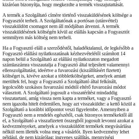
kizáróan bizonyítja, hogy megkezdte a termék visszajutattását.
A termék a Szolgáltató címére történő visszaküldésének költsége a
Fogyasztót terheli. A Szolgáltatónak a portósan (utánvéttel)
visszaküldött csomagot nem áll módjában átvenni. A termék
visszaküldésének költségén kívül az elállás kapcsán a Fogyasztót
semmilyen más költség nem terheli.
Ha a Fogyasztó eláll a szerződéstől, haladéktalanul, de legkésőbb a
Fogyasztó elállási nyilatkozatának kézhezvételétől számított 14
napon belül a Szolgáltató az elállási nyilatkozaton megadott
számlaszámra visszautalja a Fogyasztó által teljesített valamennyi
ellenszolgáltatást, ideértve a fuvarozási (kiszállításért fizetett)
költséget is, kivéve azokat a többletköltségeket, amelyek amiatt
merültek fel, hogy a Fogyasztó a Szolgáltató által felkínált,
legolcsóbb szokásos fuvarozási módtól eltérő fuvarozási módot
választott. A Szolgáltató jogosult a visszatérítést mindaddig
visszatartani, amíg vissza nem kapta a terméket, vagy a Fogyasztó
nem igazolta hitelt érdemlően, hogy azt visszaküldte: a kettő közül a
Szolgáltató a korábbi időpontot veszi figyelembe. Amennyiben a
Fogyasztó nem a rendelés egészétől, csak bizonyos termékektől áll
el, a Szolgáltató a visszafizetett összegből jogosult levonni azokat a
kedvezményeket, amelyek a visszaküldött termékek megvásárlása
nélkül nem illették volna meg a vásárlót. Ilyen kedvezmény lehet
például, de nem kizárólag: ingyenes szállítás, mennyiségi