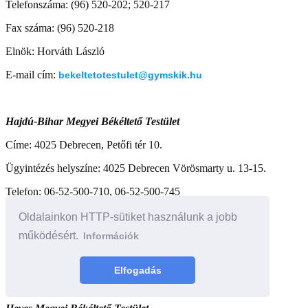
Telefonszáma: (96) 520-202; 520-217
Fax száma: (96) 520-218
Elnök: Horváth László
E-mail cím:
bekeltetotestulet@gymskik.hu
Hajdú-Bihar Megyei Békéltető Testület
Címe: 4025 Debrecen, Petőfi tér 10.
Ügyintézés helyszíne: 4025 Debrecen Vörösmarty u. 13-15.
Telefon: 06-52-500-710, 06-52-500-745
Fax: 06-52-500-720
Oldalainkon HTTP-sütiket használunk a jobb
működésért.
Információk
Elnök: Dr. Hajnal Zsolt
E-mail cím:
bekelteto@hbkik.hu
Elfogadás