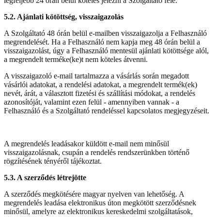
legfeljebb 24 órán belül köteles jelezni a Szolgáltató felé.
5.2. Ajánlati kötöttség, visszaigazolás
A Szolgáltató 48 órán belül e-mailben visszaigazolja a Felhasználó
megrendelését. Ha a Felhasználó nem kapja meg 48 órán belül a
visszaigazolást, úgy a Felhasználó mentesül ajánlati kötöttsége alól,
a megrendelt terméke(ke)t nem köteles átvenni.
A visszaigazoló e-mail tartalmazza a vásárlás során megadott
vásárlói adatokat, a rendelési adatokat, a megrendelt termék(ek)
nevét, árát, a választott fizetési és szállítási módokat, a rendelés
azonosítóját, valamint ezen felül - amennyiben vannak - a
Felhasználó és a Szolgáltató rendeléssel kapcsolatos megjegyzéseit.
A megrendelés leadásakor küldött e-mail nem minősül
visszaigazolásnak, csupán a rendelés rendszerünkben történő
rögzítésének tényéről tájékoztat.
5.3. A szerződés létrejötte
A szerződés megkötésére magyar nyelven van lehetőség. A
megrendelés leadása elektronikus úton megkötött szerződésnek
minősül, amelyre az elektronikus kereskedelmi szolgáltatások,