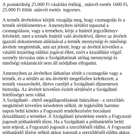
A postaköltség 25.000 Ft vásárlási értékig , utánvét esetén 1600 Ft,
25.000 Ft fölött utánvét esetén ingyenes.
A termék átvételekor kérjük vizsgálja meg, hogy csomagolás és a
termék sérülésmentes-e. Amennyiben sérülést tapasztal a
csomagoláson, vagy a terméken, kérje a futártól jegyzőkönyv
felvételét, mert a termék futártól való átvételével, illetve az átvételt
igazoló dokumentum aláírásával a termék mennyiségi és minőségi
átvétele megtörténik, ami azt jelenti, hogy az átvételt követően a
vásárló kizárólag elállási jogával élhet, ezért a kiszállítást végző
személy távozása után a Szolgáltatónak utólag mennyiségi és
minőségi reklamációt nem áll módjában elfogadni.
Amennyiben az átvételkor láthatóan sérült a csomagolás vagy a
termék, és a sérülés az áru átvételét megelőzően keletkezett, a
termék visszavételét, illetve cseréjét a Szolgáltató díjmentesen
biztosítja. Az átvételt követően észlelt sérülésért a Szolgáltató
felelősséget nem vállal.
A Szolgáltató - eltérő megállapodásának hiányában - a szerződés
megkötését követően késedelem nélkül, de legkésőbb harminc
napon belül köteles a Fogyasztó rendelkezésére bocsátani
(kiszállítani) a terméket. A Szolgáltató késedelme esetén a Fogyasztó
jogosult póthatáridőt tűzni. Ha a Szolgáltató a póthatáridőn belül
nem teljesít, a Fogyasztó jogosult a szerződéstől elállni. A Fogyasztó
póthatáridő tűzése nélkül akkor jogosult a szerződéstől elállni akkor,