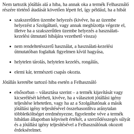
Nem tartozik jótállás alá a hiba, ha annak oka a termék Felhasználó
részére történő átadását követően lépett fel, így például, ha a hibát
szakszerűtlen üzembe helyezés (kivéve, ha az üzembe
helyezést a Szolgáltató, vagy annak megbízottja végezte el,
illetve ha a szakszerűtlen üzembe helyezés a használati-
kezelési útmutató hibájára vezethető vissza)
nem rendeltetésszerű használat, a használati-kezelési
útmutatóban foglaltak figyelmen kívül hagyása,
helytelen tárolás, helytelen kezelés, rongálás,
elemi kár, természeti csapás okozta.
Jótállás keretébe tartozó hiba esetén a Felhasználó
elsősorban – választása szerint – a termék kijavítását vagy
kicserélését kérheti, kivéve, ha a választott jótállási igény
teljesítése lehetetlen, vagy ha az a Szolgáltatónak a másik
jótállási igény teljesítésével összehasonlítva aránytalan
többletköltséget eredményezne, figyelembe véve a termék
hibátlan állapotban képviselt értékét, a szerződésszegés súlyát
és a jótállási igény teljesítésével a Felhasználónak okozott
érdeksérelmet.