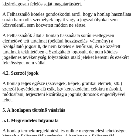
kizárólagosan felelős saját magatartásáért.
A Felhasználó köteles gondoskodni arról, hogy a honlap használata
során harmadik személyek jogait vagy a jogszabályokat sem
közvetlenül, sem közvetett módon ne sértse.
A Felhasználók által a honlap használata során esetlegesen
elérhetővé tett tartalmat (például hozzászólás, vélemény) a
Szolgáltató jogosult, de nem köteles ellenőrizni, és a közzétett
tartalmak tekintetében a Szolgáltató jogosult, de nem köteles
jogellenes tevékenység folytatására utaló jeleket keresni és ezekért
felelősséget nem vállal.
4.2. Szerzői jogok
A honlap teljes egésze (szövegek, képek, grafikai elemek, stb.)
szerzői jogvédelem alá esik, így kereskedelmi célokra másolni,
módosítani, terjeszteni kizárólag a jogtulajdonosok engedélyével
lehet.
5. A honlapon történő vásárlás
5.1. Megrendelés folyamata
A honlap termékmegtekintési, és online megrendelési lehetőséget