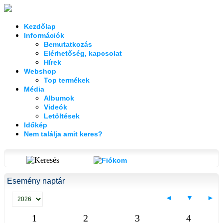
Kezdőlap
Információk
Bemutatkozás
Elérhetőség, kapcsolat
Hírek
Webshop
Top termékek
Média
Albumok
Videók
Letöltések
Időkép
Nem találja amit keres?
Esemény naptár
◄
▼
►
1
2
3
4