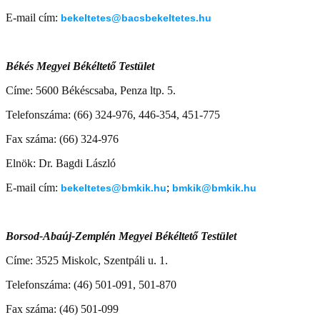
E-mail cím:
bekeltetes@bacsbekeltetes.hu
Békés Megyei Békéltető Testület
Címe: 5600 Békéscsaba, Penza ltp. 5.
Telefonszáma: (66) 324-976, 446-354, 451-775
Fax száma: (66) 324-976
Elnök: Dr. Bagdi László
E-mail cím:
;
bekeltetes@bmkik.hu
bmkik@bmkik.hu
Borsod-Abaúj-Zemplén Megyei Békéltető Testület
Címe: 3525 Miskolc, Szentpáli u. 1.
Telefonszáma: (46) 501-091, 501-870
Fax száma: (46) 501-099