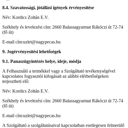
8.4. Szavatossági, jótállási igények érvényesítése
Név: Kordics Zoltán E.V.
Székhely és levelezési cím: 2660 Balassagyarmat Rákóczi út 72-74
(fő út)
E-mail cím:uzlet@nagypecas.hu
9. Jogérvényesítési lehetőségek
9.1. Panaszügyintézés helye, ideje, módja
A Felhasználó a termékkel vagy a Szolgáltató tevékenységével
kapcsolatos fogyasztói kifogásait az alábbi elérhetőségeken
terjesztheti elő:
Név: Kordics Zoltán E.V.
Székhely és levelezési cím: 2660 Balassagyarmat Rákóczi út 72-74
(fő út)
E-mail cím:uzlet@nagypecas.hu
A Szolgáltató a szolgáltatásaival kapcsolatban esetlegesen felmerülő