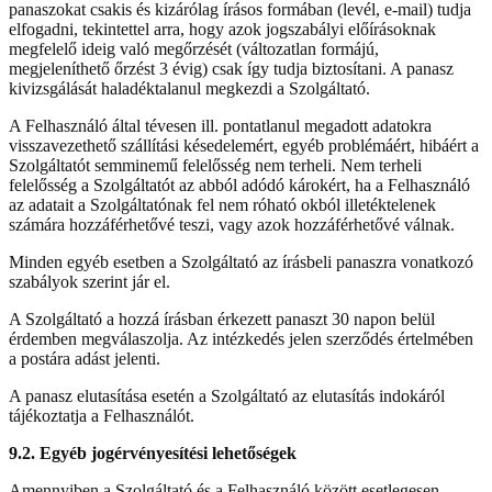
panaszokat csakis és kizárólag írásos formában (levél, e-mail) tudja
elfogadni, tekintettel arra, hogy azok jogszabályi előírásoknak
megfelelő ideig való megőrzését (változatlan formájú,
megjeleníthető őrzést 3 évig) csak így tudja biztosítani. A panasz
kivizsgálását haladéktalanul megkezdi a Szolgáltató.
A Felhasználó által tévesen ill. pontatlanul megadott adatokra
visszavezethető szállítási késedelemért, egyéb problémáért, hibáért a
Szolgáltatót semminemű felelősség nem terheli. Nem terheli
felelősség a Szolgáltatót az abból adódó károkért, ha a Felhasználó
az adatait a Szolgáltatónak fel nem róható okból illetéktelenek
számára hozzáférhetővé teszi, vagy azok hozzáférhetővé válnak.
Minden egyéb esetben a Szolgáltató az írásbeli panaszra vonatkozó
szabályok szerint jár el.
A Szolgáltató a hozzá írásban érkezett panaszt 30 napon belül
érdemben megválaszolja. Az intézkedés jelen szerződés értelmében
a postára adást jelenti.
A panasz elutasítása esetén a Szolgáltató az elutasítás indokáról
tájékoztatja a Felhasználót.
9.2. Egyéb jogérvényesítési lehetőségek
Amennyiben a Szolgáltató és a Felhasználó között esetlegesen