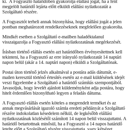
ki. A Fogyasztó határidőben gyakorolja elállási jogát, ha a fent
megjelölt határidő lejárta előtt elküldi elállási nyilatkozatát a
Szolgáltató részére.
A Fogyasztót terheli annak bizonyítása, hogy elállási jogát a jelen
pontban meghatározott rendelkezéseknek megfelelően gyakorolta.
Mindkét esetben a Szolgáltató e-mailben haladéktalanul
visszaigazolja a Fogyasztó elállási nyilatkozatának megérkezését.
Írásban történő elállás esetén azt határidőben érvényesítettnek kell
tekinteni, ha a Fogyasztó az erre irányuló nyilatkozatát 14 naptári
napon belül (akár a 14. naptári napon) elküldi a Szolgáltatónak.
Postai úton történő jelzés alkalmával a postára adás dátumát, e-
mailen keresztül történő értesítés esetén az e-mail küldésének idejét
veszi figyelembe a Szolgáltató a határidő számítás szempontjából.
Javasoljuk, hogy levelét ajánlott küldeményként adja postára, hogy
hitelt érdemlően bizonyítható legyen a feladás dátuma.
A Fogyasztó elállás esetén köteles a megrendelt terméket és az
annak megvásárlását igazoló számla eredeti példányát a Szolgáltató
részére indokolatlan késedelem nélkül, de legkésőbb elállási
nyilatkozatának közlésétől számított 14 napon belül visszajuttatni. A
határidő betartottnak minősül, ha a Fogyasztó a 14 napos határidő
letelte előtt a Szolgáltató részére visszajuttatja, vagy kétséget