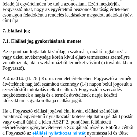
feladóját egyértelműen be tudja azonosítani. Ezért megkérjük
Fogyasztóinkat, hogy az egyértelmű beazonosíthatóság érdekében
csomagon feladóként a rendelés leadásakor megadott adatokat (név,
cím) írja.
7. Elállási jog
7.1. Elállási jog gyakorlásának menete
Az e pontban foglaltak kizárólag a szakmája, önálló foglalkozása
vagy üzleti tevékenysége körén kívül eljáró természetes személyre
vonatkoznak, aki a webáruházból terméket vásárol (a továbbiakban
Fogyasztó).
A 45/2014. (II. 26.) Korm. rendelet értelmében Fogyasztó a termék
átvételének napjától számított tizennégy (14) napon belül jogosult a
szerződéstől indokolás nélkül elállni. A Fogyasztó a szerződés
megkötésének a napja és a termék átvételének napja közötti
időszakban is gyakorolhatja elállási jogát.
Ha a Fogyasztó elállási jogával élni kíván, elállási szándékát
tartalmazó egyértelmű nyilatkozatát köteles eljuttatni (például postán
vagy e-mail útján) a jelen ÁSZF 2. pontjában feltüntetett
elérhetőségek igénybevételével a Szolgáltató részére. Ebből a célból
a Fogyasztó az
nyomtassa ki és töltse
elállási nyilatkozat mintát