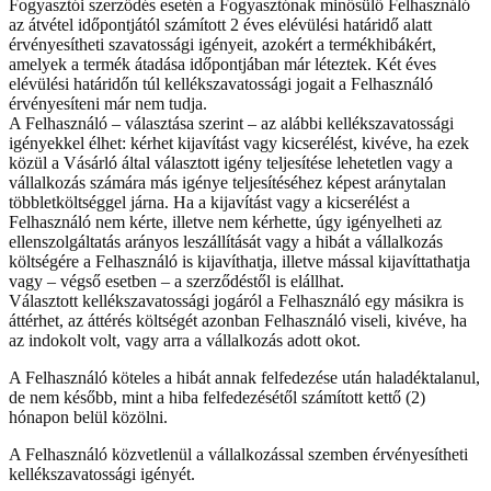
Fogyasztói szerződés esetén a Fogyasztónak minősülő Felhasználó
az átvétel időpontjától számított 2 éves elévülési határidő alatt
érvényesítheti szavatossági igényeit, azokért a termékhibákért,
amelyek a termék átadása időpontjában már léteztek. Két éves
elévülési határidőn túl kellékszavatossági jogait a Felhasználó
érvényesíteni már nem tudja.
A Felhasználó – választása szerint – az alábbi kellékszavatossági
igényekkel élhet: kérhet kijavítást vagy kicserélést, kivéve, ha ezek
közül a Vásárló által választott igény teljesítése lehetetlen vagy a
vállalkozás számára más igénye teljesítéséhez képest aránytalan
többletköltséggel járna. Ha a kijavítást vagy a kicserélést a
Felhasználó nem kérte, illetve nem kérhette, úgy igényelheti az
ellenszolgáltatás arányos leszállítását vagy a hibát a vállalkozás
költségére a Felhasználó is kijavíthatja, illetve mással kijavíttathatja
vagy – végső esetben – a szerződéstől is elállhat.
Választott kellékszavatossági jogáról a Felhasználó egy másikra is
áttérhet, az áttérés költségét azonban Felhasználó viseli, kivéve, ha
az indokolt volt, vagy arra a vállalkozás adott okot.
A Felhasználó köteles a hibát annak felfedezése után haladéktalanul,
de nem később, mint a hiba felfedezésétől számított kettő (2)
hónapon belül közölni.
A Felhasználó közvetlenül a vállalkozással szemben érvényesítheti
kellékszavatossági igényét.