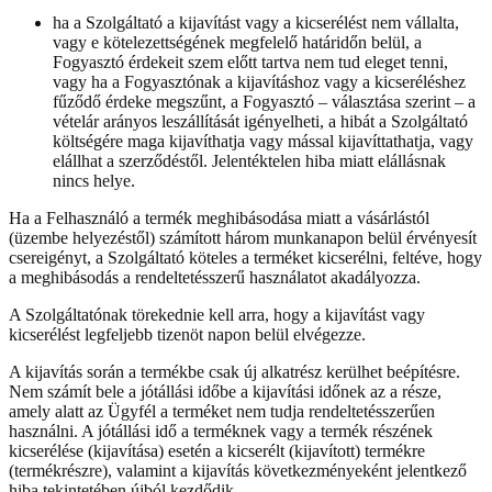
ha a Szolgáltató a kijavítást vagy a kicserélést nem vállalta,
vagy e kötelezettségének megfelelő határidőn belül, a
Fogyasztó érdekeit szem előtt tartva nem tud eleget tenni,
vagy ha a Fogyasztónak a kijavításhoz vagy a kicseréléshez
fűződő érdeke megszűnt, a Fogyasztó – választása szerint – a
vételár arányos leszállítását igényelheti, a hibát a Szolgáltató
költségére maga kijavíthatja vagy mással kijavíttathatja, vagy
elállhat a szerződéstől. Jelentéktelen hiba miatt elállásnak
nincs helye.
Ha a Felhasználó a termék meghibásodása miatt a vásárlástól
(üzembe helyezéstől) számított három munkanapon belül érvényesít
csereigényt, a Szolgáltató köteles a terméket kicserélni, feltéve, hogy
a meghibásodás a rendeltetésszerű használatot akadályozza.
A Szolgáltatónak törekednie kell arra, hogy a kijavítást vagy
kicserélést legfeljebb tizenöt napon belül elvégezze.
A kijavítás során a termékbe csak új alkatrész kerülhet beépítésre.
Nem számít bele a jótállási időbe a kijavítási időnek az a része,
amely alatt az Ügyfél a terméket nem tudja rendeltetésszerűen
használni. A jótállási idő a terméknek vagy a termék részének
kicserélése (kijavítása) esetén a kicserélt (kijavított) termékre
(termékrészre), valamint a kijavítás következményeként jelentkező
hiba tekintetében újból kezdődik.