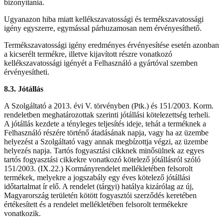
bizonyítania.
Ugyanazon hiba miatt kellékszavatossági és termékszavatossági
igény egyszerre, egymással párhuzamosan nem érvényesíthető.
Termékszavatossági igény eredményes érvényesítése esetén azonban
a kicserélt termékre, illetve kijavított részre vonatkozó
kellékszavatossági igényét a Felhasználó a gyártóval szemben
érvényesítheti.
8.3. Jótállás
A Szolgáltató a 2013. évi V. törvényben (Ptk.) és 151/2003. Korm.
rendeletben meghatározottak szerinti jótállási kötelezettség terheli.
A jótállás kezdete a tényleges teljesítés ideje, tehát a terméknek a
Felhasználó részére történő átadásának napja, vagy ha az üzembe
helyezést a Szolgáltató vagy annak megbízottja végzi, az üzembe
helyezés napja. Tartós fogyasztási cikknek minősülnek az egyes
tartós fogyasztási cikkekre vonatkozó kötelező jótállásról szóló
151/2003. (IX.22.) Kormányrendelet mellékletében felsorolt
termékek, melyekre a jogszabály egy éves kötelező jótállási
időtartalmat ír elő. A rendelet (tárgyi) hatálya kizárólag az új,
Magyarország területén kötött fogyasztói szerződés keretében
értékesített és a rendelet mellékletében felsorolt termékekre
vonatkozik.