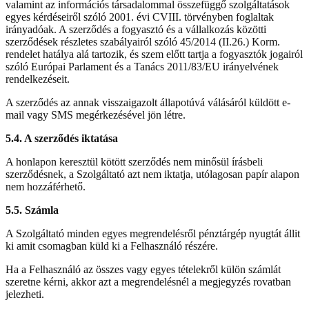
valamint az információs társadalommal összefüggő szolgáltatások
egyes kérdéseiről szóló 2001. évi CVIII. törvényben foglaltak
irányadóak. A szerződés a fogyasztó és a vállalkozás közötti
szerződések részletes szabályairól szóló 45/2014 (II.26.) Korm.
rendelet hatálya alá tartozik, és szem előtt tartja a fogyasztók jogairól
szóló Európai Parlament és a Tanács 2011/83/EU irányelvének
rendelkezéseit.
A szerződés az annak visszaigazolt állapotúvá válásáról küldött e-
mail vagy SMS megérkezésével jön létre.
5.4. A szerződés iktatása
A honlapon keresztül kötött szerződés nem minősül írásbeli
szerződésnek, a Szolgáltató azt nem iktatja, utólagosan papír alapon
nem hozzáférhető.
5.5. Számla
A Szolgáltató minden egyes megrendelésről pénztárgép nyugtát állit
ki amit csomagban küld ki a Felhasználó részére.
Ha a Felhasználó az összes vagy egyes tételekről külön számlát
szeretne kérni, akkor azt a megrendelésnél a megjegyzés rovatban
jelezheti.