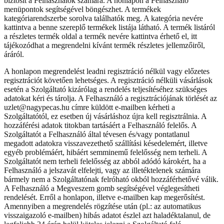
biztosít a Felhasználók számára. A honlapon a Felhasználó
menüpontok segítségével böngészhet. A termékek
kategóriarendszerbe sorolva találhatók meg. A kategória nevére
kattintva a benne szereplő termékek listája látható. A termék listáról
a részletes termék oldal a termék nevére kattintva érhető el, itt
tájékozódhat a megrendelni kívánt termék részletes jellemzőiről,
áráról.
A honlapon megrendelést leadni regisztráció nélkül vagy előzetes
regisztrációt követően lehetséges. A regisztráció nélküli vásárlások
esetén a Szolgáltató kizárólag a rendelés teljesítéséhez szükséges
adatokat kéri és tárolja. A Felhasználó a regisztrációjának törlését az
uzlet@nagypecas.hu címre küldött e-mailben kérheti a
Szolgáltatótól, ez esetben új vásárláshoz újra kell regisztrálnia. A
hozzáférési adatok titokban tartásáért a Felhasználó felelős. A
Szolgáltatót a Felhasználó által tévesen és/vagy pontatlanul
megadott adatokra visszavezethető szállítási késedelemért, illetve
egyéb problémáért, hibáért semminemű felelősség nem terheli. A
Szolgáltatót nem terheli felelősség az abból adódó károkért, ha a
Felhasználó a jelszavát elfelejti, vagy az illetéktelenek számára
bármely nem a Szolgáltatónak felróható okból hozzáférhetővé válik.
A Felhasználó a Megveszem gomb segítségével véglegesítheti
rendelését. Erről a honlapon, illetve e-mailben kap megerősítést.
Amennyiben a megrendelés rögzítése után (pl.: az automatikus
visszaigazoló e-mailben) hibás adatot észlel azt haladéktalanul, de