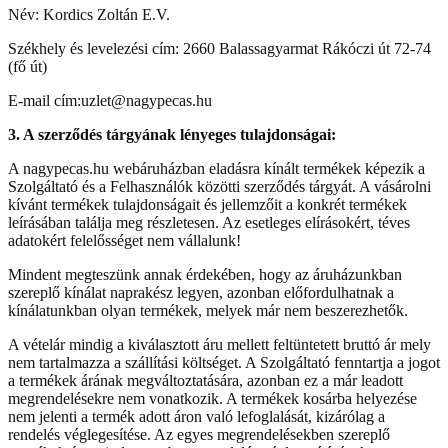
Név: Kordics Zoltán E.V.
Székhely és levelezési cím: 2660 Balassagyarmat Rákóczi út 72-74
(fő út)
E-mail cím:uzlet@nagypecas.hu
3. A szerződés tárgyának lényeges tulajdonságai:
A nagypecas.hu webáruházban eladásra kínált termékek képezik a
Szolgáltató és a Felhasználók közötti szerződés tárgyát. A vásárolni
kívánt termékek tulajdonságait és jellemzőit a konkrét termékek
leírásában találja meg részletesen. Az esetleges elírásokért, téves
adatokért felelősséget nem vállalunk!
Mindent megteszünk annak érdekében, hogy az áruházunkban
szereplő kínálat naprakész legyen, azonban előfordulhatnak a
kínálatunkban olyan termékek, melyek már nem beszerezhetők.
A vételár mindig a kiválasztott áru mellett feltüntetett bruttó ár mely
nem tartalmazza a szállítási költséget. A Szolgáltató fenntartja a jogot
a termékek árának megváltoztatására, azonban ez a már leadott
megrendelésekre nem vonatkozik. A termékek kosárba helyezése
nem jelenti a termék adott áron való lefoglalását, kizárólag a
rendelés véglegesítése. Az egyes megrendelésekben szereplő