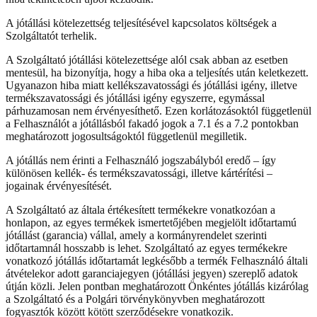
A jótállási kötelezettség teljesítésével kapcsolatos költségek a
Szolgáltatót terhelik.
A Szolgáltató jótállási kötelezettsége alól csak abban az esetben
mentesül, ha bizonyítja, hogy a hiba oka a teljesítés után keletkezett.
Ugyanazon hiba miatt kellékszavatossági és jótállási igény, illetve
termékszavatossági és jótállási igény egyszerre, egymással
párhuzamosan nem érvényesíthető. Ezen korlátozásoktól függetlenül
a Felhasználót a jótállásból fakadó jogok a 7.1 és a 7.2 pontokban
meghatározott jogosultságoktól függetlenül megilletik.
A jótállás nem érinti a Felhasználó jogszabályból eredő – így
különösen kellék- és termékszavatossági, illetve kártérítési –
jogainak érvényesítését.
A Szolgáltató az általa értékesített termékekre vonatkozóan a
honlapon, az egyes termékek ismertetőjében megjelölt időtartamú
jótállást (garancia) vállal, amely a kormányrendelet szerinti
időtartamnál hosszabb is lehet. Szolgáltató az egyes termékekre
vonatkozó jótállás időtartamát legkésőbb a termék Felhasználó általi
átvételekor adott garanciajegyen (jótállási jegyen) szereplő adatok
útján közli. Jelen pontban meghatározott Önkéntes jótállás kizárólag
a Szolgáltató és a Polgári törvénykönyvben meghatározott
fogyasztók között kötött szerződésekre vonatkozik.