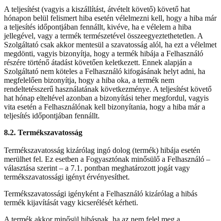
A teljesítést (vagyis a kiszállítást, átvételt követő) követő hat
hónapon belül felismert hiba esetén vélelmezni kell, hogy a hiba már
a teljesítés időpontjában fennállt, kivéve, ha e vélelem a hiba
jellegével, vagy a termék természetével összeegyeztethetetlen. A
Szolgáltató csak akkor mentesül a szavatosság alól, ha ezt a vélelmet
megdönti, vagyis bizonyítja, hogy a termék hibája a Felhasználó
részére történő átadást követően keletkezett. Ennek alapján a
Szolgáltató nem köteles a Felhasználó kifogásának helyt adni, ha
megfelelően bizonyítja, hogy a hiba oka, a termék nem
rendeltetésszerű használatának következménye. A teljesítést követő
hat hónap elteltével azonban a bizonyítási teher megfordul, vagyis
vita esetén a Felhasználónak kell bizonyítania, hogy a hiba már a
teljesítés időpontjában fennállt.
8.2. Termékszavatosság
Termékszavatosság kizárólag ingó dolog (termék) hibája esetén
merülhet fel. Ez esetben a Fogyasztónak minősülő a Felhasználó –
választása szerint – a 7.1. pontban meghatározott jogát vagy
termékszavatossági igényt érvényesíthet.
Termékszavatossági igényként a Felhasználó kizárólag a hibás
termék kijavítását vagy kicserélését kérheti.
A termék akkor minősül hibásnak, ha az nem felel meg a