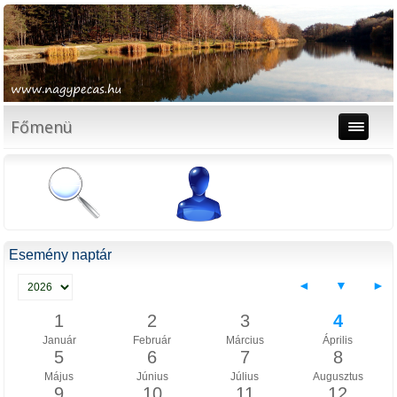
Főmenü
Esemény naptár
◄
▼
►
1
2
3
4
Január
Február
Március
Április
5
6
7
8
Május
Június
Július
Augusztus
9
10
11
12