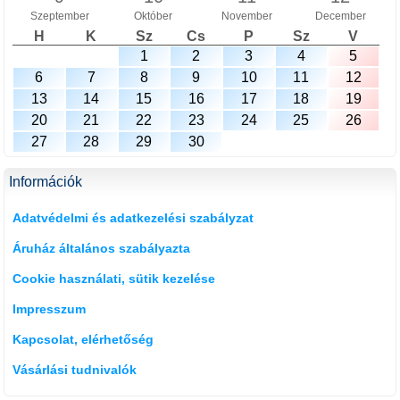
Szeptember
Október
November
December
H
K
Sz
Cs
P
Sz
V
1
2
3
4
5
6
7
8
9
10
11
12
13
14
15
16
17
18
19
20
21
22
23
24
25
26
27
28
29
30
Információk
Adatvédelmi és adatkezelési szabályzat
Áruház általános szabályazta
Cookie használati, sütik kezelése
Impresszum
Kapcsolat, elérhetőség
Vásárlási tudnivalók