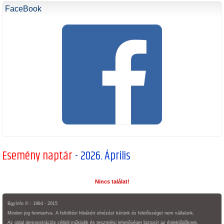
FaceBook
Esemény naptár
- 2026. Április
Nincs találat!
BgyInfo © : 1984 - 2015
Minden jog fenntartva. A feltöltési hibákért elnézést kérünk és felelősséget nem vállalunk.
Az oldal demonstrációs célból működik és tesztelési lehetőséget biztosít az érdeklődőknek.