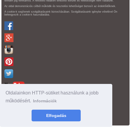
Minden jog fenntartva. A feltöltési hibákért elnézést kérünk és felelősséget nem vállalunk.
Az oldal demonstrációs célból működik és tesztelési lehetőséget biztosít az érdeklődőknek.
A cookie-k segítenek szolgáltatásaink biztosításában. Szolgáltatásaink igénybe vételével Ön
beleegyezik a cookie-k használatába.
Oldalainkon HTTP-sütiket használunk a jobb
működésért.
Információk
Oldaltérkép
time : 0.054002046585083
Elfogadás
made by :
BgyInfo