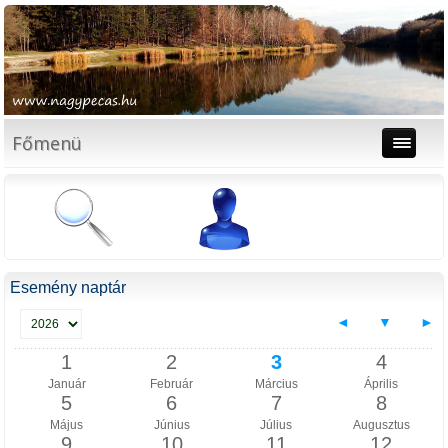
Főmenü
Esemény naptár
◄
▼
►
1
2
3
4
Január
Február
Március
Április
5
6
7
8
Május
Június
Július
Augusztus
9
10
11
12