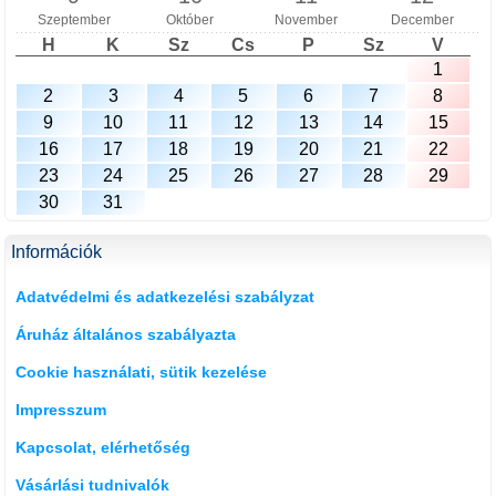
Szeptember
Október
November
December
H
K
Sz
Cs
P
Sz
V
1
2
3
4
5
6
7
8
9
10
11
12
13
14
15
16
17
18
19
20
21
22
23
24
25
26
27
28
29
30
31
Információk
Adatvédelmi és adatkezelési szabályzat
Áruház általános szabályazta
Cookie használati, sütik kezelése
Impresszum
Kapcsolat, elérhetőség
Vásárlási tudnivalók