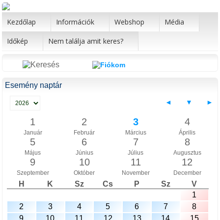
Kezdőlap
Információk
Webshop
Média
Időkép
Nem találja amit keres?
Esemény naptár
◄
▼
►
1
2
3
4
Január
Február
Március
Április
5
6
7
8
Május
Június
Július
Augusztus
9
10
11
12
Szeptember
Október
November
December
H
K
Sz
Cs
P
Sz
V
1
2
3
4
5
6
7
8
9
10
11
12
13
14
15