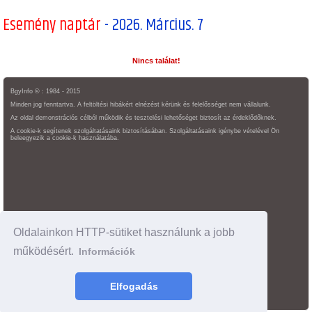
Esemény naptár
- 2026. Március. 7
Nincs találat!
BgyInfo © : 1984 - 2015
Minden jog fenntartva. A feltöltési hibákért elnézést kérünk és felelősséget nem vállalunk.
Az oldal demonstrációs célból működik és tesztelési lehetőséget biztosít az érdeklődőknek.
A cookie-k segítenek szolgáltatásaink biztosításában. Szolgáltatásaink igénybe vételével Ön
beleegyezik a cookie-k használatába.
Oldalainkon HTTP-sütiket használunk a jobb
működésért.
Információk
Oldaltérkép
time : 0.03584098815918
Elfogadás
made by :
BgyInfo