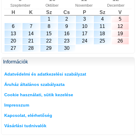
Szeptember
Október
November
December
H
K
Sz
Cs
P
Sz
V
1
2
3
4
5
6
7
8
9
10
11
12
13
14
15
16
17
18
19
20
21
22
23
24
25
26
27
28
29
30
Információk
Adatvédelmi és adatkezelési szabályzat
Áruház általános szabályazta
Cookie használati, sütik kezelése
Impresszum
Kapcsolat, elérhetőség
Vásárlási tudnivalók