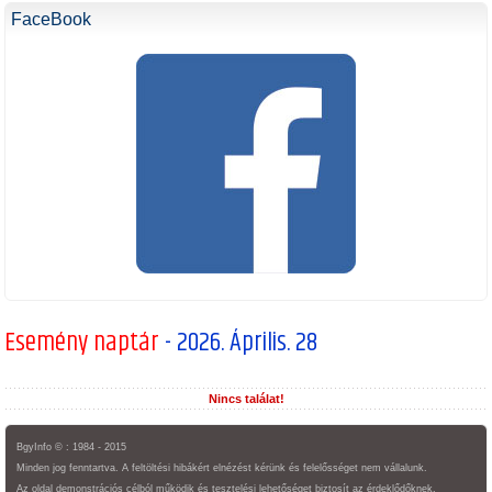
FaceBook
Esemény naptár
- 2026. Április. 28
Nincs találat!
BgyInfo © : 1984 - 2015
Minden jog fenntartva. A feltöltési hibákért elnézést kérünk és felelősséget nem vállalunk.
Az oldal demonstrációs célból működik és tesztelési lehetőséget biztosít az érdeklődőknek.