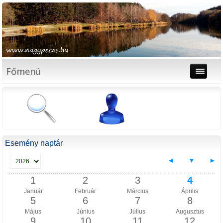
Főmenü
Esemény naptár
◄
▼
►
1
2
3
4
Január
Február
Március
Április
5
6
7
8
Május
Június
Július
Augusztus
9
10
11
12