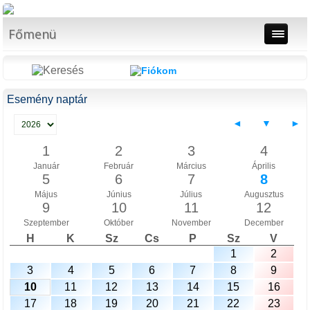
Főmenü
Esemény naptár
◄
▼
►
1
2
3
4
Január
Február
Március
Április
5
6
7
8
Május
Június
Július
Augusztus
9
10
11
12
Szeptember
Október
November
December
H
K
Sz
Cs
P
Sz
V
1
2
3
4
5
6
7
8
9
10
11
12
13
14
15
16
17
18
19
20
21
22
23