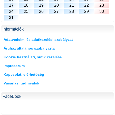
17
18
19
20
21
22
23
24
25
26
27
28
29
30
31
Információk
Adatvédelmi és adatkezelési szabályzat
Áruház általános szabályazta
Cookie használati, sütik kezelése
Impresszum
Kapcsolat, elérhetőség
Vásárlási tudnivalók
FaceBook