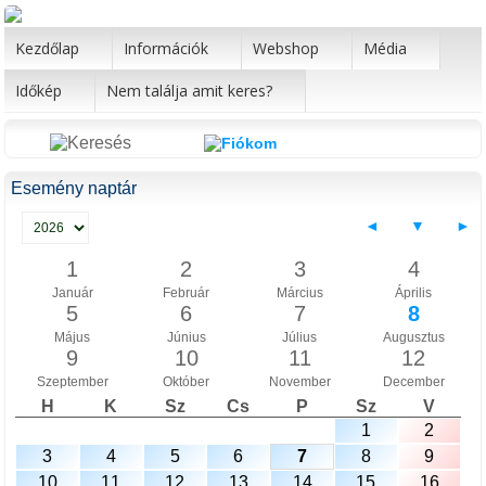
Kezdőlap
Információk
Webshop
Média
Időkép
Nem találja amit keres?
Esemény naptár
◄
▼
►
1
2
3
4
Január
Február
Március
Április
5
6
7
8
Május
Június
Július
Augusztus
9
10
11
12
Szeptember
Október
November
December
H
K
Sz
Cs
P
Sz
V
1
2
3
4
5
6
7
8
9
10
11
12
13
14
15
16